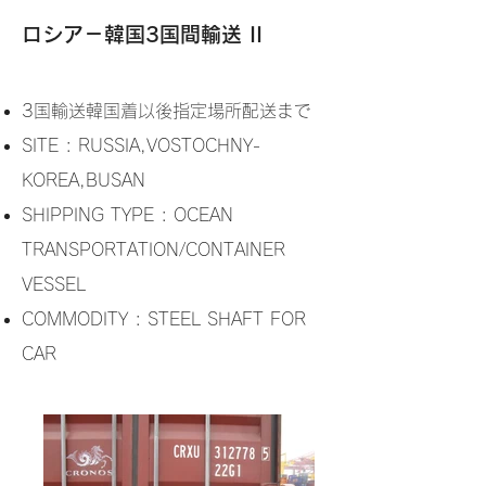
ロシア－韓国3国間輸送 II
3国輸送韓国着以後指定場所配送まで
SITE : RUSSIA,VOSTOCHNY-
KOREA,BUSAN
SHIPPING TYPE : OCEAN
TRANSPORTATION/CONTAINER
VESSEL
COMMODITY : STEEL SHAFT FOR
CAR