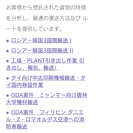
お客様から受託された貨物の特徴
を分析し、
最適の運送方法及び ル
ートを提供しています。
●
ロシア－韓国3国間輸送 I
●
ロシア－韓国3国間輸送 II
●
工場・PLANT引き出し作業 引
き出し、梱包、輸送）
●
タイ向け中古印刷機械輸送・タ
イ国内移設作業
●
ODA案件 ミャンマー向け農林
大学機材輸送
●
ODA案件 フィリピン ダニエ
ル・Z・ロマオルデス空港への消
防車輸送