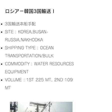
ロシア－韓国3国輸送 I
3国輸送本船手配
SITE : KOREA,BUSAN-
RUSSIA,NAKHODKA
SHIPPING TYPE : OCEAN
TRANSPORTATION/BULK
COMMODITY : WATER RESOURCES
EQUIPMENT
VOLUME : 1ST 225 MT, 2ND 109
MT